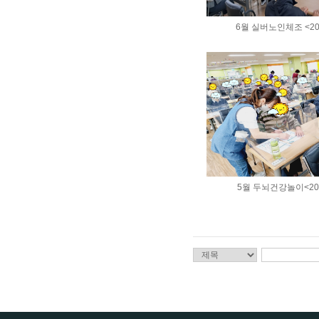
6월 실버노인체조 <202
5월 두뇌건강놀이<2023