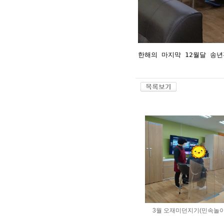
한해의 마지막 12월달 송
3월 오재미던지기(민속놀이)<2