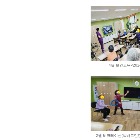
4월 보건교육<2024
2월 레크레이션(빅배드민턴) <