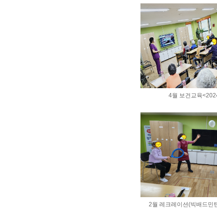
4월 보건교육<2024
2월 레크레이션(빅배드민턴) <