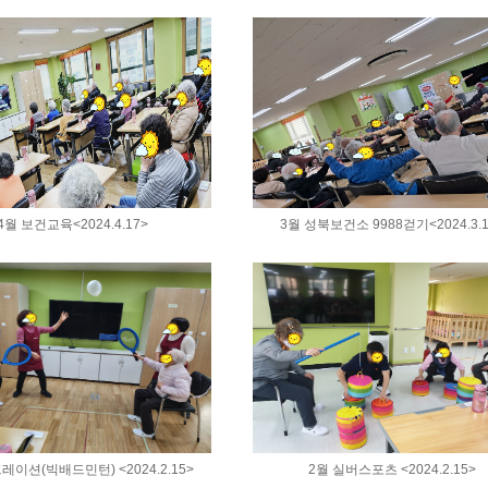
4월 보건교육<2024.4.17>
3월 성북보건소 9988걷기<2024.3.1
레이션(빅배드민턴) <2024.2.15>
2월 실버스포츠 <2024.2.15>