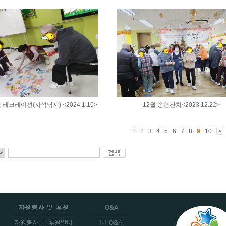
월 레크레이션(자석낚시) <2024.1.10>
12월 송년잔치<2023.12.22>
1
2
3
4
5
6
7
8
9
10