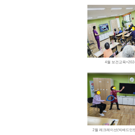
4월 보건교육<2024
2월 레크레이션(빅배드민턴) <