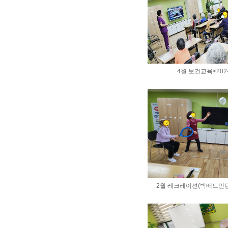
4월 보건교육<2024
2월 레크레이션(빅배드민턴) <