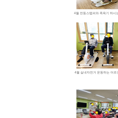
4월 전동스텝퍼와 족욕기 하시는 
4월 실내자전거 운동하는 어르신들 <