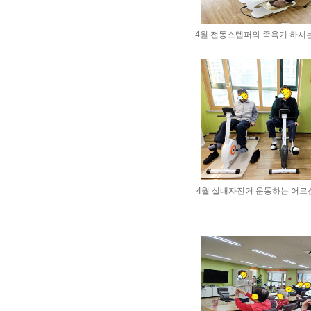
4월 전동스텝퍼와 족욕기 하시는 
4월 실내자전거 운동하는 어르신들 <