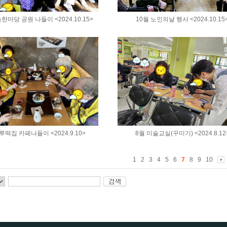
한마당 공원 나들이 <2024.10.15>
10월 노인의날 행사 <2024.10.15
루떡집 카페나들이 <2024.9.10>
8월 미술교실(꾸미기) <2024.8.12
1
2
3
4
5
6
7
8
9
10